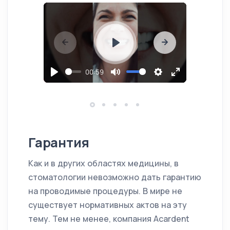
P
l
00:59
a
P
M
S
E
P
y
l
u
e
n
l
a
t
t
t
a
y
e
t
e
y
i
r
Гарантия
n
f
Как и в других областях медицины, в
g
u
стоматологии невозможно дать гарантию
s
l
на проводимые процедуры. В мире не
l
существует нормативных актов на эту
s
тему. Тем не менее, компания Acardent
c