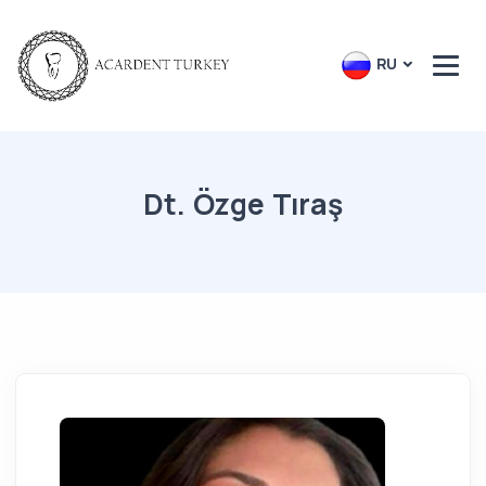
RU
Dt. Özge Tıraş